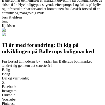
Ballerup har gennemgået en markant udvikling på boligmarkedet de
sidste ti år. Nye boligtyper, stigende efterspørgsel og fokus på byliv
og infrastruktur har forvandlet kommunen fra klassisk forstad til en
attraktiv og mangfoldig bydel.
Jess Kjeldsen
Jess
Kjeldsen
Ti år med forandring: Et kig på
udviklingen på Ballerups boligmarked
Fra forstad til moderne by – sådan har Ballerups boligmarked
ændret sig gennem det seneste årti
Bolig
Bolig
Del og vær venlig
X
Facebook
Instagram
LinkedIn
YouTube
Pinterest