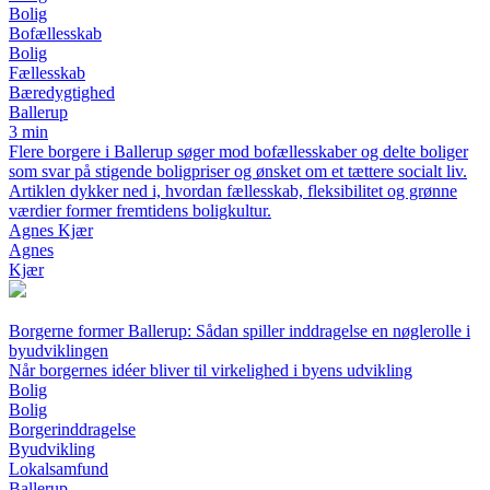
Bolig
Bofællesskab
Bolig
Fællesskab
Bæredygtighed
Ballerup
3 min
Flere borgere i Ballerup søger mod bofællesskaber og delte boliger
som svar på stigende boligpriser og ønsket om et tættere socialt liv.
Artiklen dykker ned i, hvordan fællesskab, fleksibilitet og grønne
værdier former fremtidens boligkultur.
Agnes Kjær
Agnes
Kjær
Borgerne former Ballerup: Sådan spiller inddragelse en nøglerolle i
byudviklingen
Når borgernes idéer bliver til virkelighed i byens udvikling
Bolig
Bolig
Borgerinddragelse
Byudvikling
Lokalsamfund
Ballerup