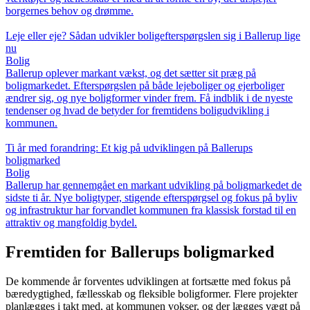
borgernes behov og drømme.
Leje eller eje? Sådan udvikler boligefterspørgslen sig i Ballerup lige
nu
Bolig
Ballerup oplever markant vækst, og det sætter sit præg på
boligmarkedet. Efterspørgslen på både lejeboliger og ejerboliger
ændrer sig, og nye boligformer vinder frem. Få indblik i de nyeste
tendenser og hvad de betyder for fremtidens boligudvikling i
kommunen.
Ti år med forandring: Et kig på udviklingen på Ballerups
boligmarked
Bolig
Ballerup har gennemgået en markant udvikling på boligmarkedet de
sidste ti år. Nye boligtyper, stigende efterspørgsel og fokus på byliv
og infrastruktur har forvandlet kommunen fra klassisk forstad til en
attraktiv og mangfoldig bydel.
Fremtiden for Ballerups boligmarked
De kommende år forventes udviklingen at fortsætte med fokus på
bæredygtighed, fællesskab og fleksible boligformer. Flere projekter
planlægges i takt med, at kommunen vokser, og der lægges vægt på