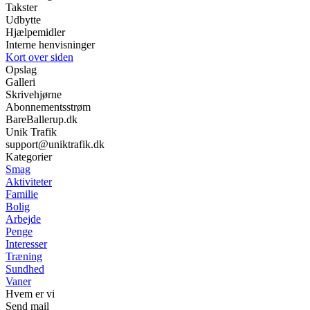
Takster
Udbytte
Hjælpemidler
Interne henvisninger
Kort over siden
Opslag
Galleri
Skrivehjørne
Abonnementsstrøm
BareBallerup.dk
Unik Trafik
support@uniktrafik.dk
Kategorier
Smag
Aktiviteter
Familie
Bolig
Arbejde
Penge
Interesser
Træning
Sundhed
Vaner
Hvem er vi
Send mail