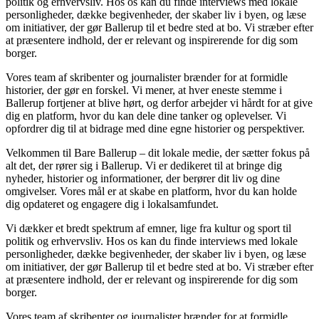
politik og erhvervsliv. Hos os kan du finde interviews med lokale
personligheder, dække begivenheder, der skaber liv i byen, og læse
om initiativer, der gør Ballerup til et bedre sted at bo. Vi stræber efter
at præsentere indhold, der er relevant og inspirerende for dig som
borger.
Vores team af skribenter og journalister brænder for at formidle
historier, der gør en forskel. Vi mener, at hver eneste stemme i
Ballerup fortjener at blive hørt, og derfor arbejder vi hårdt for at give
dig en platform, hvor du kan dele dine tanker og oplevelser. Vi
opfordrer dig til at bidrage med dine egne historier og perspektiver.
Velkommen til Bare Ballerup – dit lokale medie, der sætter fokus på
alt det, der rører sig i Ballerup. Vi er dedikeret til at bringe dig
nyheder, historier og informationer, der berører dit liv og dine
omgivelser. Vores mål er at skabe en platform, hvor du kan holde
dig opdateret og engagere dig i lokalsamfundet.
Vi dækker et bredt spektrum af emner, lige fra kultur og sport til
politik og erhvervsliv. Hos os kan du finde interviews med lokale
personligheder, dække begivenheder, der skaber liv i byen, og læse
om initiativer, der gør Ballerup til et bedre sted at bo. Vi stræber efter
at præsentere indhold, der er relevant og inspirerende for dig som
borger.
Vores team af skribenter og journalister brænder for at formidle