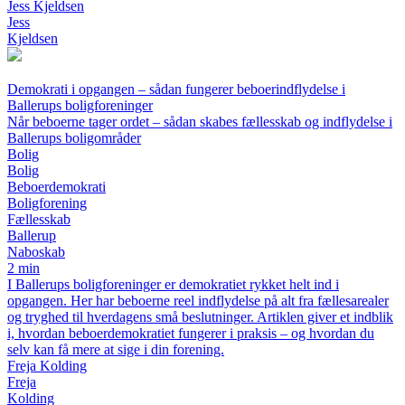
Jess Kjeldsen
Jess
Kjeldsen
Demokrati i opgangen – sådan fungerer beboerindflydelse i
Ballerups boligforeninger
Når beboerne tager ordet – sådan skabes fællesskab og indflydelse i
Ballerups boligområder
Bolig
Bolig
Beboerdemokrati
Boligforening
Fællesskab
Ballerup
Naboskab
2 min
I Ballerups boligforeninger er demokratiet rykket helt ind i
opgangen. Her har beboerne reel indflydelse på alt fra fællesarealer
og tryghed til hverdagens små beslutninger. Artiklen giver et indblik
i, hvordan beboerdemokratiet fungerer i praksis – og hvordan du
selv kan få mere at sige i din forening.
Freja Kolding
Freja
Kolding