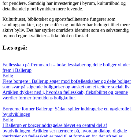
for pendlere. Samtidig har investeringer i byrum, kulturtilbud og
detailhandel gjort bymidten mere levende.
Kulturhuset, biblioteket og sportsfaciliteterne fungerer som
samlingspunkter, og nye caféer og butikker har bidraget til et mere
aktivt byliv. Det har styrket områdets identitet som en selvstændig
by med egne kvaliteter – ikke blot en forstad.
Læs også:
Fællesskab på fremmarch – bofællesskaber og delte boliger vinder
frem i Ballerup
Bolig
Flere borgere i Ballerup søger mod bofællesskaber og delte boliger
som svar på stigende boligpriser og ønsket om et tættere socialt liv.
Artiklen dykker ned i, hvordan fællesskab, fleksibilitet og grønne
værdier former fremtidens boligkultur.
Borgerne former Ballerup: Sådan spiller inddragelse en nøglerolle i
byudviklingen
Bolig
I Ballerup er borgerinddragelse blevet en central del af
byudviklingen. Artiklen ser nærmere på, hvordan dialog, digitale
værktøjer og fællesskab er med til at forme en by, der afspejler