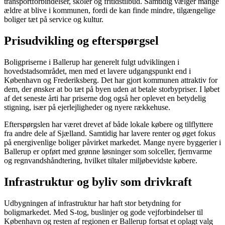
transportforbindelser, skoler og fritidstilbud. Samtidig vælger mange
ældre at blive i kommunen, fordi de kan finde mindre, tilgængelige
boliger tæt på service og kultur.
Prisudvikling og efterspørgsel
Boligpriserne i Ballerup har generelt fulgt udviklingen i
hovedstadsområdet, men med et lavere udgangspunkt end i
København og Frederiksberg. Det har gjort kommunen attraktiv for
dem, der ønsker at bo tæt på byen uden at betale storbypriser. I løbet
af det seneste årti har priserne dog også her oplevet en betydelig
stigning, især på ejerlejligheder og nyere rækkehuse.
Efterspørgslen har været drevet af både lokale købere og tilflyttere
fra andre dele af Sjælland. Samtidig har lavere renter og øget fokus
på energivenlige boliger påvirket markedet. Mange nyere byggerier i
Ballerup er opført med grønne løsninger som solceller, fjernvarme
og regnvandshåndtering, hvilket tiltaler miljøbevidste købere.
Infrastruktur og byliv som drivkraft
Udbygningen af infrastruktur har haft stor betydning for
boligmarkedet. Med S-tog, buslinjer og gode vejforbindelser til
København og resten af regionen er Ballerup fortsat et oplagt valg