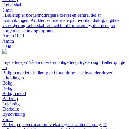
Fællesskab
3 min
I Ballerup er borgerinddragelse blevet en central del af
byudviklingen. Artiklen ser nærmere på, hvordan dialog, digitale
værktøjer og fællesskab er med til at forme en by, der afspejler
borgernes behov og drømme.
Amira Hald
Amira
Hald
Leje eller eje? Sådan udvikler boligefterspørgslen sig i Ballerup lige
nu
Boligmarkedet i Ballerup er i forandring – se hvad der driver
udviklingen
Bolig
Bolig
Boligmarked
Ballerup
Lejebolig
Ejerbolig
Byudvikling
2 min
Ballerup oplever markant vækst, og det sætter sit præg på