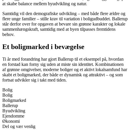
at skabe balance mellem byudvikling og natur.
Samtidig vil den demografiske udvikling – med både flere ældre og
flere unge familier – stille krav til variation i boligudbuddet. Ballerup
står derfor over for opgaven at bevare sin grønne karakter og lokale
sammenhængskraft, samtidig med at byen tilpasses fremtidens
behov.
Et boligmarked i bevægelse
Ti år med forandring har gjort Ballerup til et eksempel på, hvordan
en forstad kan forny sig uden at miste sin identitet. Kombinationen
af grønne omgivelser, moderne boliger og et aktivt lokalsamfund har
skabt et boligmarked, der både er dynamisk og attraktivt – og som
fortsat udvikler sig i takt med tiden.
Bolig
Bolig
Boligmarked
Ballerup
Byudvikling
Ejendomme
Økonomi
Del og vær venlig