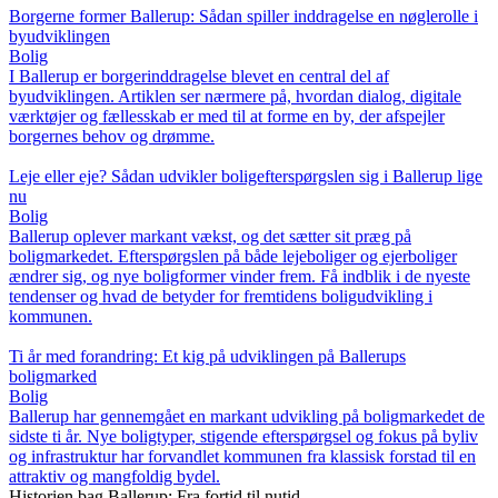
Borgerne former Ballerup: Sådan spiller inddragelse en nøglerolle i
byudviklingen
Bolig
I Ballerup er borgerinddragelse blevet en central del af
byudviklingen. Artiklen ser nærmere på, hvordan dialog, digitale
værktøjer og fællesskab er med til at forme en by, der afspejler
borgernes behov og drømme.
Leje eller eje? Sådan udvikler boligefterspørgslen sig i Ballerup lige
nu
Bolig
Ballerup oplever markant vækst, og det sætter sit præg på
boligmarkedet. Efterspørgslen på både lejeboliger og ejerboliger
ændrer sig, og nye boligformer vinder frem. Få indblik i de nyeste
tendenser og hvad de betyder for fremtidens boligudvikling i
kommunen.
Ti år med forandring: Et kig på udviklingen på Ballerups
boligmarked
Bolig
Ballerup har gennemgået en markant udvikling på boligmarkedet de
sidste ti år. Nye boligtyper, stigende efterspørgsel og fokus på byliv
og infrastruktur har forvandlet kommunen fra klassisk forstad til en
attraktiv og mangfoldig bydel.
Historien bag Ballerup: Fra fortid til nutid