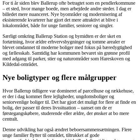
For ti år siden blev Ballerup ofte betragtet som en pendlerkommune
– et sted, hvor mange boede, men arbejdede andre steder. I dag er
billedet mere nuanceret. Nye byområder og modernisering af
eksisterende kvarterer har gjort det mere attraktivt at blive i
lokalområdet, både for unge familier, seniorer og singler.
Særligt omkring Ballerup Station og bymidten er der sket en
fortætning, hvor ældre erhvervsbygninger og tomme arealer er
blevet omdannet til moderne boliger med fokus på bæredygtighed
og fællesskab. Samtidig har kommunen bevaret sin grønne profil
med adgang til parker, stier og naturområder som Hareskoven og
Kildedal-området.
Nye boligtyper og flere målgrupper
Hvor Ballerup tidligere var domineret af parcelhuse og rækkehuse,
er der i dag kommet flere lejligheder, ungdomsboliger og
seniorvenlige boliger til. Det har gjort det muligt for flere at finde en
bolig, der passer til deres livssituation – uanset om de er
førstegangskøbere, studerende eller ældre, der ønsker at bo mere
centralt.
Denne udvikling har også ændret beboersammensætningen. Flere
unge familier flytter til området, tiltrukket af gode