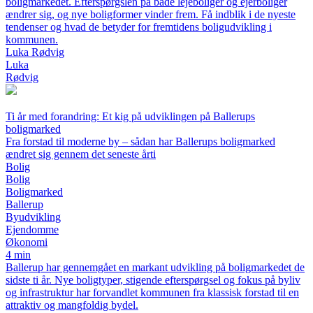
boligmarkedet. Efterspørgslen på både lejeboliger og ejerboliger
ændrer sig, og nye boligformer vinder frem. Få indblik i de nyeste
tendenser og hvad de betyder for fremtidens boligudvikling i
kommunen.
Luka Rødvig
Luka
Rødvig
Ti år med forandring: Et kig på udviklingen på Ballerups
boligmarked
Fra forstad til moderne by – sådan har Ballerups boligmarked
ændret sig gennem det seneste årti
Bolig
Bolig
Boligmarked
Ballerup
Byudvikling
Ejendomme
Økonomi
4 min
Ballerup har gennemgået en markant udvikling på boligmarkedet de
sidste ti år. Nye boligtyper, stigende efterspørgsel og fokus på byliv
og infrastruktur har forvandlet kommunen fra klassisk forstad til en
attraktiv og mangfoldig bydel.