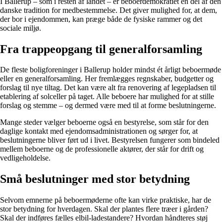
I Ballerup – som i resten af landet – er beboerdemokratiet en del af den
danske tradition for medbestemmelse. Det giver mulighed for, at dem,
der bor i ejendommen, kan præge både de fysiske rammer og det
sociale miljø.
Fra trappeopgang til generalforsamling
De fleste boligforeninger i Ballerup holder mindst ét årligt beboermøde
eller en generalforsamling. Her fremlægges regnskaber, budgetter og
forslag til nye tiltag. Det kan være alt fra renovering af legepladsen til
etablering af solceller på taget. Alle beboere har mulighed for at stille
forslag og stemme – og dermed være med til at forme beslutningerne.
Mange steder vælger beboerne også en bestyrelse, som står for den
daglige kontakt med ejendomsadministrationen og sørger for, at
beslutningerne bliver ført ud i livet. Bestyrelsen fungerer som bindeled
mellem beboerne og de professionelle aktører, der står for drift og
vedligeholdelse.
Små beslutninger med stor betydning
Selvom emnerne på beboermøderne ofte kan virke praktiske, har de
stor betydning for hverdagen. Skal der plantes flere træer i gården?
Skal der indføres fælles elbil-ladestandere? Hvordan håndteres støj