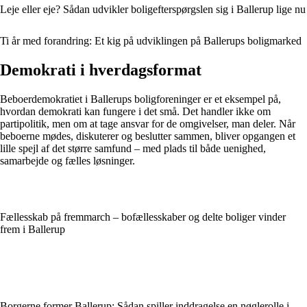
Leje eller eje? Sådan udvikler boligefterspørgslen sig i Ballerup lige nu
Ti år med forandring: Et kig på udviklingen på Ballerups boligmarked
Demokrati i hverdagsformat
Beboerdemokratiet i Ballerups boligforeninger er et eksempel på,
hvordan demokrati kan fungere i det små. Det handler ikke om
partipolitik, men om at tage ansvar for de omgivelser, man deler. Når
beboerne mødes, diskuterer og beslutter sammen, bliver opgangen et
lille spejl af det større samfund – med plads til både uenighed,
samarbejde og fælles løsninger.
Fællesskab på fremmarch – bofællesskaber og delte boliger vinder
frem i Ballerup
Borgerne former Ballerup: Sådan spiller inddragelse en nøglerolle i