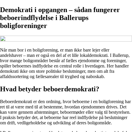
Demokrati i opgangen – sådan fungerer
beboerindflydelse i Ballerups
boligforeninger
Når man bor i en boligforening, er man ikke bare lejer eller
andelshaver – man er også en del af et lille lokaldemokrati. I Ballerup,
hvor mange boligområder består af fælles ejendomme og foreninger,
spiller beboernes indflydelse en central rolle i hverdagen. Her handler
demokrati ikke om store politiske beslutninger, men om alt fra
affaldssortering og fællesarealer til tryghed og naboskab.
Hvad betyder beboerdemokrati?
Beboerdemokrati er den ordning, hvor beboerne i en boligforening har
ret til at være med til at bestemme, hvordan ejendommen drives. Det
kan være gennem afstemninger, beboermøder eller valg til bestyrelsen.
I praksis betyder det, at beboerne har reel indflydelse på beslutninger
om drift, vedligeholdelse og udvikling af deres boligområde.