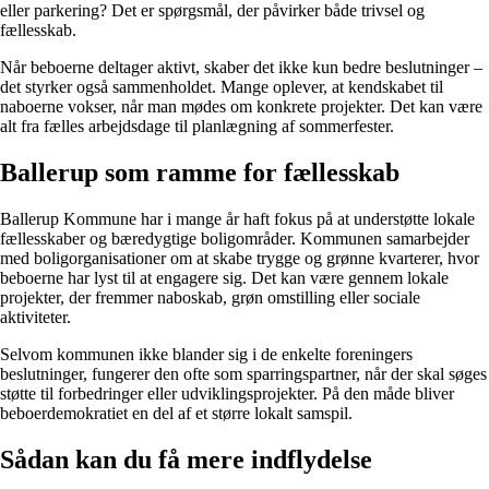
eller parkering? Det er spørgsmål, der påvirker både trivsel og
fællesskab.
Når beboerne deltager aktivt, skaber det ikke kun bedre beslutninger –
det styrker også sammenholdet. Mange oplever, at kendskabet til
naboerne vokser, når man mødes om konkrete projekter. Det kan være
alt fra fælles arbejdsdage til planlægning af sommerfester.
Ballerup som ramme for fællesskab
Ballerup Kommune har i mange år haft fokus på at understøtte lokale
fællesskaber og bæredygtige boligområder. Kommunen samarbejder
med boligorganisationer om at skabe trygge og grønne kvarterer, hvor
beboerne har lyst til at engagere sig. Det kan være gennem lokale
projekter, der fremmer naboskab, grøn omstilling eller sociale
aktiviteter.
Selvom kommunen ikke blander sig i de enkelte foreningers
beslutninger, fungerer den ofte som sparringspartner, når der skal søges
støtte til forbedringer eller udviklingsprojekter. På den måde bliver
beboerdemokratiet en del af et større lokalt samspil.
Sådan kan du få mere indflydelse