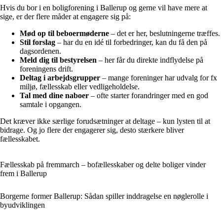
Hvis du bor i en boligforening i Ballerup og gerne vil have mere at
sige, er der flere måder at engagere sig på:
Mød op til beboermøderne
– det er her, beslutningerne træffes.
Stil forslag
– har du en idé til forbedringer, kan du få den på
dagsordenen.
Meld dig til bestyrelsen
– her får du direkte indflydelse på
foreningens drift.
Deltag i arbejdsgrupper
– mange foreninger har udvalg for fx
miljø, fællesskab eller vedligeholdelse.
Tal med dine naboer
– ofte starter forandringer med en god
samtale i opgangen.
Det kræver ikke særlige forudsætninger at deltage – kun lysten til at
bidrage. Og jo flere der engagerer sig, desto stærkere bliver
fællesskabet.
Fællesskab på fremmarch – bofællesskaber og delte boliger vinder
frem i Ballerup
Borgerne former Ballerup: Sådan spiller inddragelse en nøglerolle i
byudviklingen