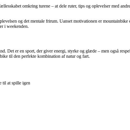
ællesskabet omkring turene – at dele ruter, tips og oplevelser med andr
velsen og det mentale frirum. Uanset motivationen er mountainbike en ak
ier i weekenden.
hånd. Det er en sport, der giver energi, styrke og glæde – men også re
ike til den perfekte kombination af natur og fart.
il at spille igen