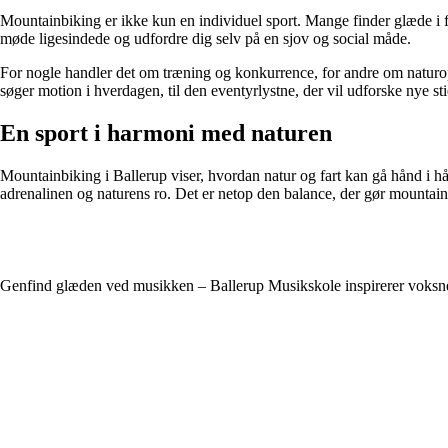
Mountainbiking er ikke kun en individuel sport. Mange finder glæde i f
møde ligesindede og udfordre dig selv på en sjov og social måde.
For nogle handler det om træning og konkurrence, for andre om naturople
søger motion i hverdagen, til den eventyrlystne, der vil udforske nye st
En sport i harmoni med naturen
Mountainbiking i Ballerup viser, hvordan natur og fart kan gå hånd i 
adrenalinen og naturens ro. Det er netop den balance, der gør mountainb
Genfind glæden ved musikken – Ballerup Musikskole inspirerer voksne t