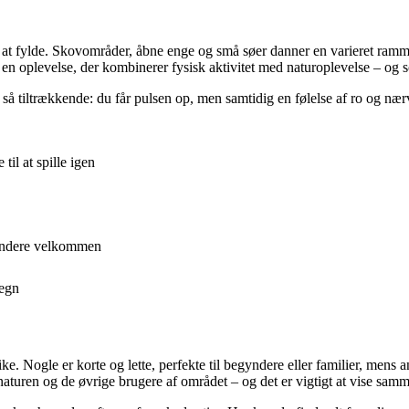
at fylde. Skovområder, åbne enge og små søer danner en varieret ramm
 en oplevelse, der kombinerer fysisk aktivitet med naturoplevelse – og
så tiltrækkende: du får pulsen op, men samtidig en følelse af ro og nær
il at spille igen
gyndere velkommen
megn
ike. Nogle er korte og lette, perfekte til begyndere eller familier, mens 
 naturen og de øvrige brugere af området – og det er vigtigt at vise sam