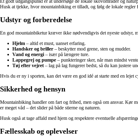
Et godt udgangspunkt er at undersøge de lokale skovområder og naturpark
Husk at tjekke, hvor mountainbiking er tilladt, og følg de lokale regler f
Udstyr og forberedelse
En god mountainbiketur kræver ikke nødvendigvis det nyeste udstyr, me
Hjelm
– altid et must, uanset erfaring.
Handsker og briller
– beskytter mod grene, sten og mudder.
Vand og energi
– især på længere ture.
Lappegrej og pumpe
– punkteringer sker, når man mindst vente
Tøj efter vejret
– lag på lag fungerer bedst, så du kan justere un
Hvis du er ny i sporten, kan det være en god idé at starte med en lejet c
Sikkerhed og hensyn
Mountainbiking handler om fart og frihed, men også om ansvar. Kør med 
er meget våd – det slider på både stierne og naturen.
Husk også at tage affald med hjem og respektere eventuelle afspærringer
Fællesskab og oplevelser