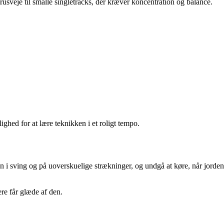
usveje til smalle singletracks, der kræver koncentration og balance.
ighed for at lære teknikken i et roligt tempo.
 i sving og på uoverskuelige strækninger, og undgå at køre, når jorden
ere får glæde af den.