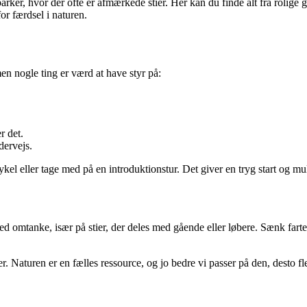
er, hvor der ofte er afmærkede stier. Her kan du finde alt fra rolige gr
or færdsel i naturen.
n nogle ting er værd at have styr på:
r det.
dervejs.
ykel eller tage med på en introduktionstur. Det giver en tryg start og mul
omtanke, især på stier, der deles med gående eller løbere. Sænk farten
. Naturen er en fælles ressource, og jo bedre vi passer på den, desto fl