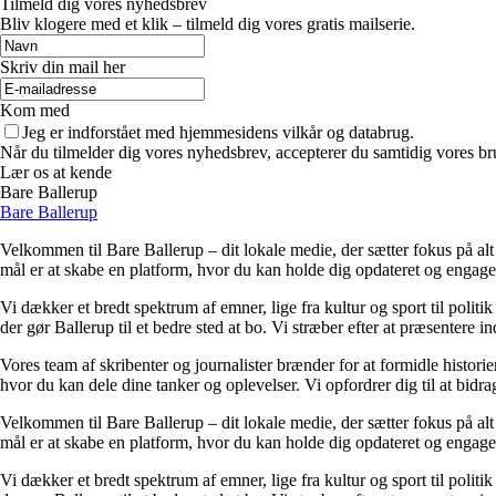
Tilmeld dig vores nyhedsbrev
Bliv klogere med et klik – tilmeld dig vores gratis mailserie.
Skriv din mail her
Kom med
Jeg er indforstået med hjemmesidens vilkår og databrug.
Når du tilmelder dig vores nyhedsbrev, accepterer du samtidig vores br
Lær os at kende
Bare Ballerup
Bare Ballerup
Velkommen til Bare Ballerup – dit lokale medie, der sætter fokus på alt de
mål er at skabe en platform, hvor du kan holde dig opdateret og engage
Vi dækker et bredt spektrum af emner, lige fra kultur og sport til polit
der gør Ballerup til et bedre sted at bo. Vi stræber efter at præsentere i
Vores team af skribenter og journalister brænder for at formidle historier
hvor du kan dele dine tanker og oplevelser. Vi opfordrer dig til at bidr
Velkommen til Bare Ballerup – dit lokale medie, der sætter fokus på alt de
mål er at skabe en platform, hvor du kan holde dig opdateret og engage
Vi dækker et bredt spektrum af emner, lige fra kultur og sport til polit