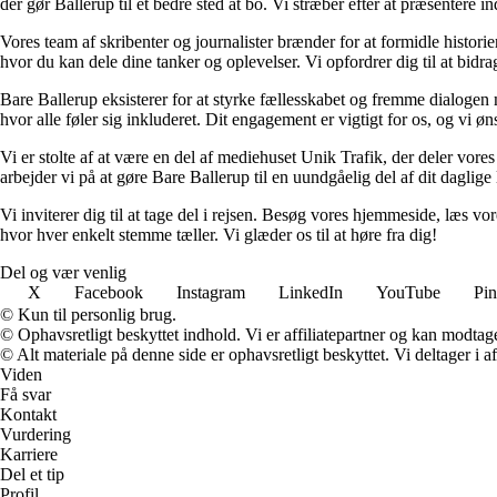
der gør Ballerup til et bedre sted at bo. Vi stræber efter at præsentere i
Vores team af skribenter og journalister brænder for at formidle historier
hvor du kan dele dine tanker og oplevelser. Vi opfordrer dig til at bidr
Bare Ballerup eksisterer for at styrke fællesskabet og fremme dialoge
hvor alle føler sig inkluderet. Dit engagement er vigtigt for os, og vi øns
Vi er stolte af at være en del af mediehuset Unik Trafik, der deler vores
arbejder vi på at gøre Bare Ballerup til en uundgåelig del af dit daglige 
Vi inviterer dig til at tage del i rejsen. Besøg vores hjemmeside, læs v
hvor hver enkelt stemme tæller. Vi glæder os til at høre fra dig!
Del og vær venlig
X
Facebook
Instagram
LinkedIn
YouTube
Pin
© Kun til personlig brug.
© Ophavsretligt beskyttet indhold. Vi er affiliatepartner og kan modtag
© Alt materiale på denne side er ophavsretligt beskyttet. Vi deltager i 
Viden
Få svar
Kontakt
Vurdering
Karriere
Del et tip
Profil