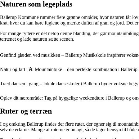
Naturen som legeplads
Ballerup Kommune rummer flere grønne områder, hvor naturen får lov 
krat, hvor du kan høre fuglene og mærke duften af gran og jord. Det er
For mange ryttere er det netop denne blanding, der gør mountainbiking 
terrænet og lade naturen sætte scenen.
Genfind glæden ved musikken – Ballerup Musikskole inspirerer voksne t
Natur og fart i ét: Mountainbike – den perfekte kombination i Ballerup
Træd dansen i gang – lokale danseskoler i Ballerup byder voksne be
Oplev dit nærområde: Tag på hyggelige weekendture i Ballerup og o
Ruter og terræn
I og omkring Ballerup findes der flere ruter, der egner sig til mountainb
selv de erfarne. Mange af ruterne er anlagt, så de tager hensyn til både