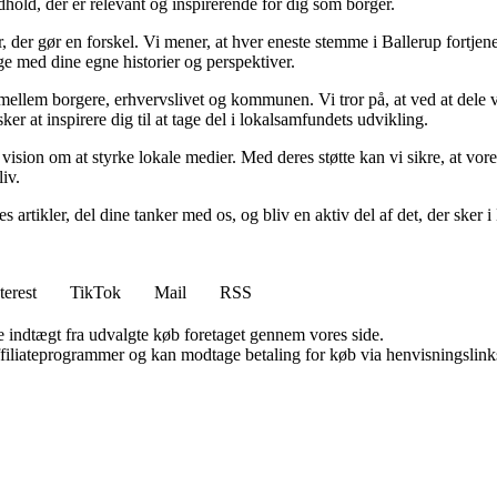
ndhold, der er relevant og inspirerende for dig som borger.
, der gør en forskel. Vi mener, at hver eneste stemme i Ballerup fortjener
age med dine egne historier og perspektiver.
n mellem borgere, erhvervslivet og kommunen. Vi tror på, at ved at de
ker at inspirere dig til at tage del i lokalsamfundets udvikling.
 vision om at styrke lokale medier. Med deres støtte kan vi sikre, at vor
liv.
ores artikler, del dine tanker med os, og bliv en aktiv del af det, der s
terest
TikTok
Mail
RSS
e indtægt fra udvalgte køb foretaget gennem vores side.
affiliateprogrammer og kan modtage betaling for køb via henvisningslinks