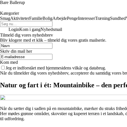
Bare Ballerup
Kategorier
Smag
Aktiviteter
Familie
Bolig
Arbejde
Penge
Interesser
Træning
Sundhed
Login
Kom i gang
Nyhedsmail
Tilmeld dig vores nyhedsbrev
Bliv klogere med et klik – tilmeld dig vores gratis mailserie.
Skriv din mail her
Kom med
Jeg er indforstået med hjemmesidens vilkår og databrug.
Når du tilmelder dig vores nyhedsbrev, accepterer du samtidig vores br
Natur og fart i ét: Mountainbike – den per
Når du sætter dig i sadlen på en mountainbike, mærker du straks frihede
Her mødes grønne områder, skovstier og kuperet terræn i et landskab, der
til udfordring.