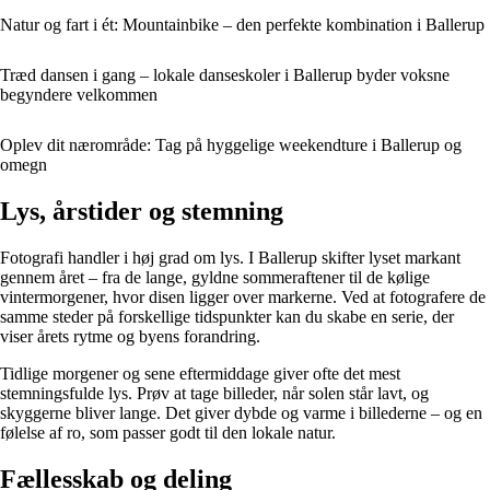
Natur og fart i ét: Mountainbike – den perfekte kombination i Ballerup
Træd dansen i gang – lokale danseskoler i Ballerup byder voksne
begyndere velkommen
Oplev dit nærområde: Tag på hyggelige weekendture i Ballerup og
omegn
Lys, årstider og stemning
Fotografi handler i høj grad om lys. I Ballerup skifter lyset markant
gennem året – fra de lange, gyldne sommeraftener til de kølige
vintermorgener, hvor disen ligger over markerne. Ved at fotografere de
samme steder på forskellige tidspunkter kan du skabe en serie, der
viser årets rytme og byens forandring.
Tidlige morgener og sene eftermiddage giver ofte det mest
stemningsfulde lys. Prøv at tage billeder, når solen står lavt, og
skyggerne bliver lange. Det giver dybde og varme i billederne – og en
følelse af ro, som passer godt til den lokale natur.
Fællesskab og deling