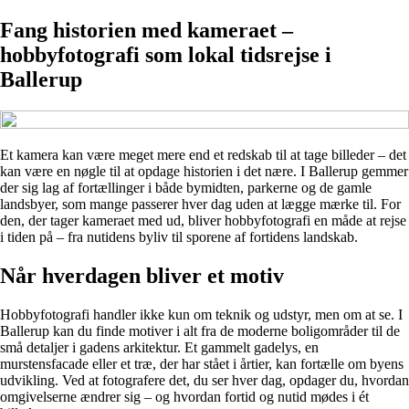
Fang historien med kameraet –
hobbyfotografi som lokal tidsrejse i
Ballerup
Et kamera kan være meget mere end et redskab til at tage billeder – det
kan være en nøgle til at opdage historien i det nære. I Ballerup gemmer
der sig lag af fortællinger i både bymidten, parkerne og de gamle
landsbyer, som mange passerer hver dag uden at lægge mærke til. For
den, der tager kameraet med ud, bliver hobbyfotografi en måde at rejse
i tiden på – fra nutidens byliv til sporene af fortidens landskab.
Når hverdagen bliver et motiv
Hobbyfotografi handler ikke kun om teknik og udstyr, men om at se. I
Ballerup kan du finde motiver i alt fra de moderne boligområder til de
små detaljer i gadens arkitektur. Et gammelt gadelys, en
murstensfacade eller et træ, der har stået i årtier, kan fortælle om byens
udvikling. Ved at fotografere det, du ser hver dag, opdager du, hvordan
omgivelserne ændrer sig – og hvordan fortid og nutid mødes i ét