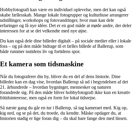
Hobbyfotografi kan være en individuel oplevelse, men det kan også
skabe fællesskab. Mange lokale fotogrupper og kulturhuse arrangerer
udstillinger, workshops og fotovandringer, hvor man kan dele
erfaringer og få nye idéer. Det er en god måde at møde andre, der deler
interessen for at se det velkendte med nye øjne.
Du kan også dele dine billeder digitalt – på sociale medier eller i lokale
fora – og på den måde bidrage til et fælles billede af Ballerup, som
både rummer nutidens liv og fortidens spor.
Et kamera som tidsmaskine
Når du fotograferer din by, bliver du en del af dens historie. Dine
billeder kan en dag vise, hvordan Ballerup så ud i begyndelsen af det
21. århundrede – hvordan bygninger, mennesker og naturen
forandrede sig. På den måde bliver hobbyfotografi ikke kun en kreativ
fritidsinteresse, men også en form for lokal tidsrejse.
Så næste gang du går en tur i Ballerup, så tag kameraet med. Kig op,
kig ned, og se på det, du troede, du kendte. Måske opdager du, at
historien stadig er lige foran dig – du skal bare fange den med linsen.