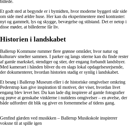
billede.
Et godt sted at begynde er i bymidten, hvor moderne byggeri står side
om side med ældre huse. Her kan du eksperimentere med kontraster:
nyt og gammelt, lys og skygge, bevægelse og stilstand. Det er netop i
disse møder, at billederne får liv.
Historien i landskabet
Ballerup Kommune rummer flere grønne områder, hvor natur og
kulturarv smelter sammen. I parker og langs stierne kan du finde rester
af gamle markskel, stendiger og stier, der engang forbandt landsbyer.
Med kameraet i hånden bliver du en slags lokal opdagelsesrejsende,
der dokumenterer, hvordan historien stadig er synlig i landskabet.
Et besøg i Ballerup Museum eller i de historiske omgivelser omkring
Pederstrup kan give inspiration til motiver, der viser, hvordan livet
engang blev levet her. Du kan lade dig inspirere af gamle fotografier
og prøve at genskabe vinklerne i nutidens omgivelser – en øvelse, der
både udfordrer dit blik og giver en fornemmelse af tidens gang.
Genfind glæden ved musikken – Ballerup Musikskole inspirerer
voksne til at spille igen