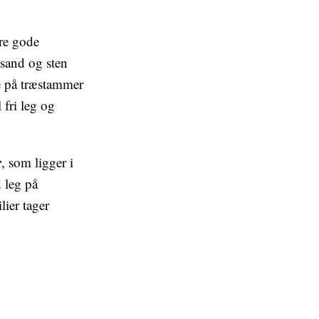
ere gode
 sand og sten
e på træstammer
 fri leg og
r
, som ligger i
 leg på
lier tager