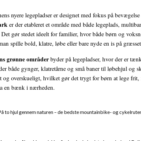
ens nyere legepladser er designet med fokus på bevægelse 
ark
er der etableret et område med både legeplads, multib
. Det gør stedet ideelt for familier, hvor både børn og voks
an spille bold, klatre, løbe eller bare nyde en is på græsset
ens grønne områder
byder på legepladser, hvor der er tæn
r der både gynger, klatretårne og små baner til løbehjul og s
 og overskueligt, hvilket gør det trygt for børn at lege frit
ra en bænk i nærheden.
På to hjul gennem naturen – de bedste mountainbike- og cykelruter