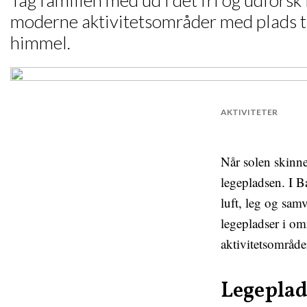
Tag familien med ud i det fri og udfors
moderne aktivitetsområder med plads til
himmel.
AKTIVITETER
Når solen skinner
legepladsen. I 
luft, leg og sam
legepladser i om
aktivitetsområde
Legeplad