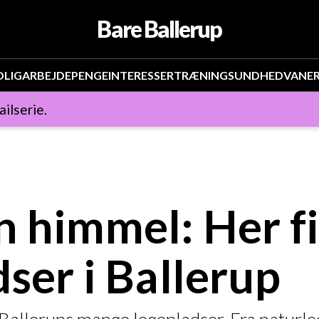
Bare Ballerup
OLIG
ARBEJDE
PENGE
INTERESSER
TRÆNING
SUNDHED
VANE
ailserie.
n himmel: Her f
ser i Ballerup