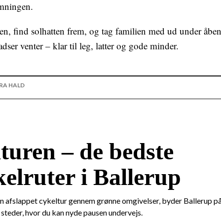
temningen.
n, find solhatten frem, og tag familien med ud under åbe
dser venter – klar til leg, latter og gode minder.
RA HALD
turen – de bedste
elruter i Ballerup
n afslappet cykeltur gennem grønne omgivelser, byder Ballerup på
g steder, hvor du kan nyde pausen undervejs.