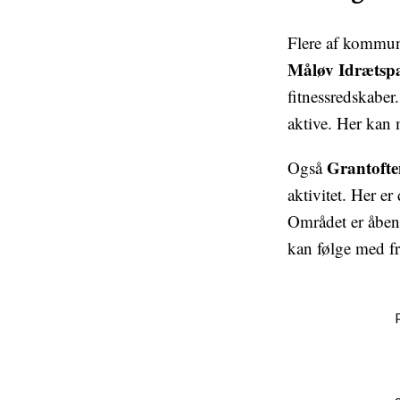
Flere af kommun
Måløv Idrætsp
fitnessredskaber
aktive. Her kan m
Grantoft
Også
aktivitet. Her e
Området er åbent
kan følge med f