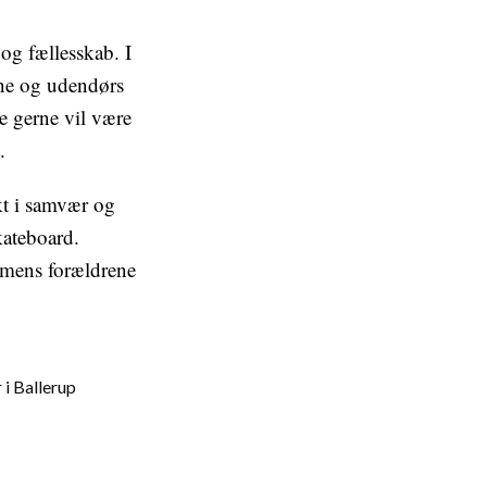
og fællesskab. I
ane og udendørs
ne gerne vil være
.
kt i samvær og
kateboard.
, mens forældrene
 i Ballerup