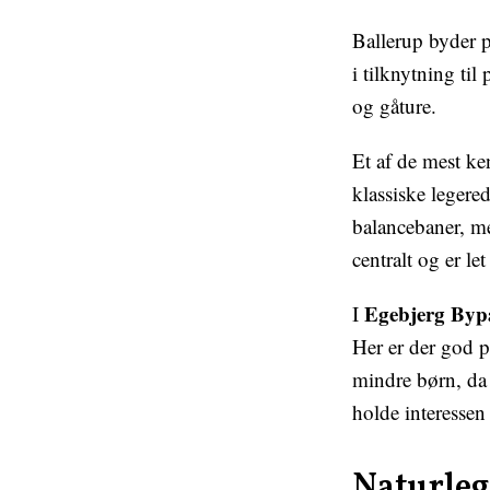
Ballerup byder p
i tilknytning ti
og gåture.
Et af de mest ke
klassiske legere
balancebaner, me
centralt og er le
Egebjerg Byp
I
Her er der god p
mindre børn, da 
holde interessen
Naturleg