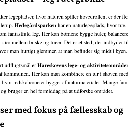
ker legepladser, hvor naturen spiller hovedrollen, er der fl
Hedegårdsparken
llerup.
har en naturlegeplads, hvor træ,
m fantasifuld leg. Her kan børnene bygge huler, balancer
tier mellem buske og træer. Det er et sted, der indbyder til
 hvor man hurtigt glemmer, at man befinder sig midt i byen.
Hareskovens lege- og aktivitetsområde
rt udflugtsmål er
 af kommunen. Her kan man kombinere en tur i skoven med
, hvor redskaberne er bygget af naturmaterialer. Mange fami
g bruger en hel formiddag på at udforske området.
ser med fokus på fællesskab og
e