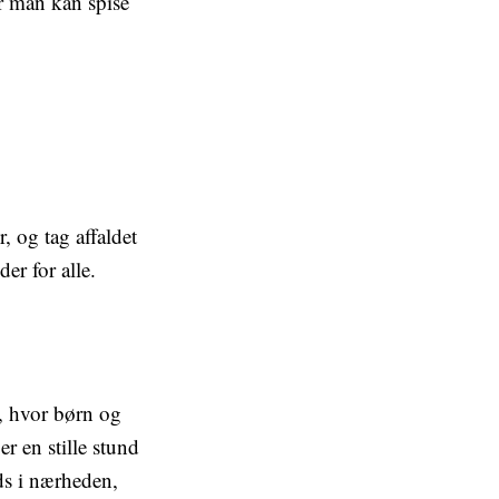
r man kan spise
, og tag affaldet
er for alle.
r, hvor børn og
r en stille stund
ads i nærheden,