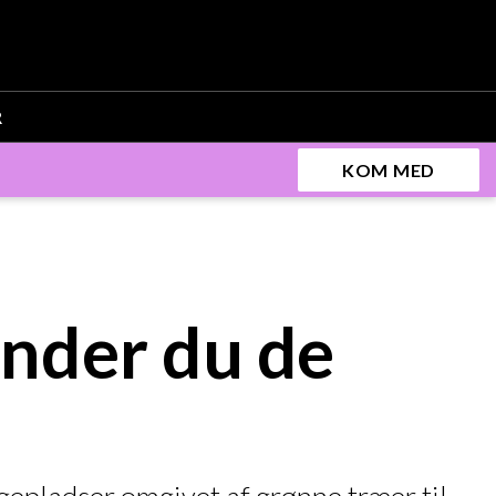
R
KOM MED
inder du de