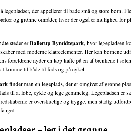
å legepladser, der appellerer til både små og store børn. Fl
l parker og grønne områder, hvor der også er mulighed for pi
Ballerup Bymidtepark
ndte steder er
, hvor legepladsen k
dskaber med moderne klatreelementer. Her kan børnene udfo
ns forældrene nyder en kop kaffe på en af bænkene i solen
t at komme til både til fods og på cykel.
ark
finder man en legeplads, der er omgivet af grønne plæn
lads til at løbe, cykle og lege gemmeleg. Legepladsen er sær
redskaberne er overskuelige og trygge, men stadig udfordre
 fanget.
epladser – leg i det grønne