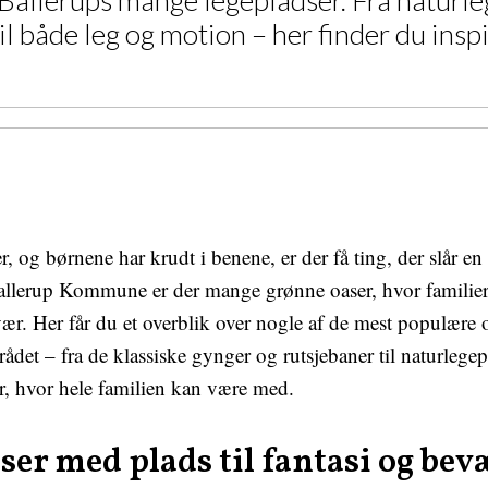
k Ballerups mange legepladser. Fra naturl
 både leg og motion – her finder du inspi
, og børnene har krudt i benene, er der få ting, der slår en 
Ballerup Kommune er der mange grønne oaser, hvor familier
vær. Her får du et overblik over nogle af de mest populære 
rådet – fra de klassiske gynger og rutsjebaner til naturlege
r, hvor hele familien kan være med.
ser med plads til fantasi og bev