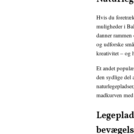
Hvis du foretræk
muligheder i Ba
danner rammen o
og udforske små s
kreativitet – og
Et andet populæ
den sydlige del
naturlegepladser
madkurven med o
Legeplad
bevægels