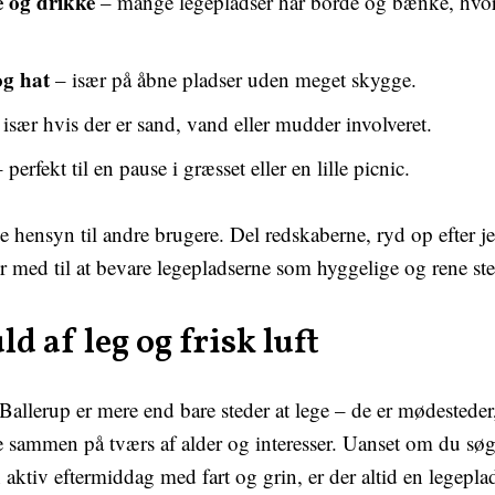
og drikke
– mange legepladser har borde og bænke, hvo
og hat
– især på åbne pladser uden meget skygge.
især hvis der er sand, vand eller mudder involveret.
 perfekt til en pause i græsset eller en lille picnic.
e hensyn til andre brugere. Del redskaberne, ryd op efter jer
 med til at bevare legepladserne som hyggelige og rene sted
ld af leg og frisk luft
Ballerup er mere end bare steder at lege – de er mødestede
sammen på tværs af alder og interesser. Uanset om du søge
n aktiv eftermiddag med fart og grin, er der altid en legepl