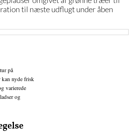
egepladser omgivet af grønne træer til
ration til næste udflugt under åben
tur på
 kan nyde frisk
og varierede
pladser og
ægelse