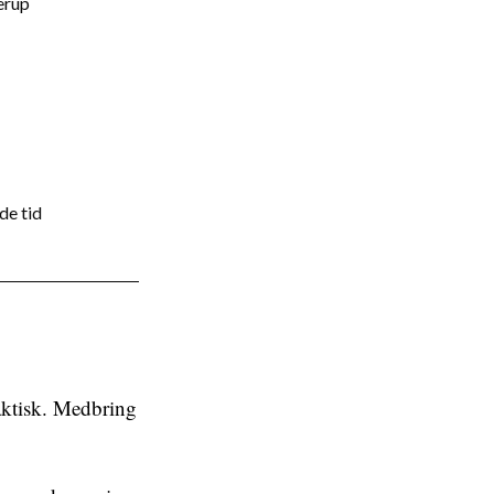
erup
de tid
raktisk. Medbring