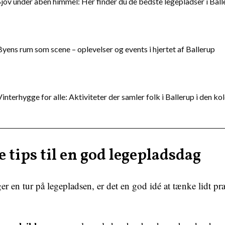
Sjov under åben himmel: Her finder du de bedste legepladser i Ball
Byens rum som scene – oplevelser og events i hjertet af Ballerup
Vinterhygge for alle: Aktiviteter der samler folk i Ballerup i den kol
 tips til en god legepladsdag
r en tur på legepladsen, er det en god idé at tænke lidt p