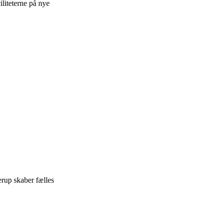
liteterne på nye
erup skaber fælles