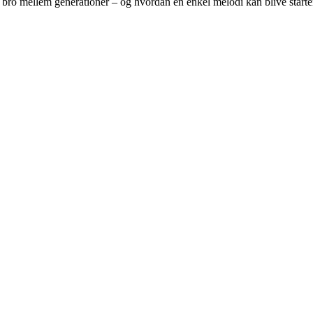
n bro mellem generationer – og hvordan en enkel melodi kan blive starte