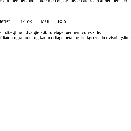
ores artikler, del dine tanker med os, og bliv en aktiv del af det, der s
terest
TikTok
Mail
RSS
e indtægt fra udvalgte køb foretaget gennem vores side.
affiliateprogrammer og kan modtage betaling for køb via henvisningslinks