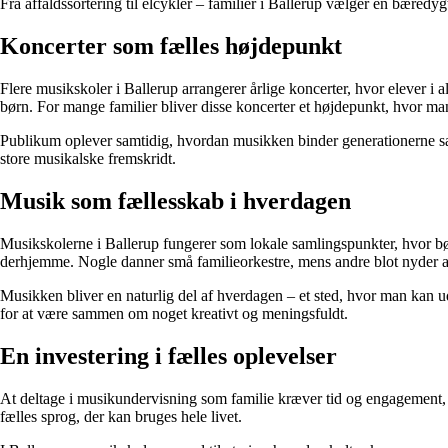
Fra affaldssortering til elcykler – familier i Ballerup vælger en bæredygti
Koncerter som fælles højdepunkt
Flere musikskoler i Ballerup arrangerer årlige koncerter, hvor elever 
børn. For mange familier bliver disse koncerter et højdepunkt, hvor m
Publikum oplever samtidig, hvordan musikken binder generationerne sam
store musikalske fremskridt.
Musik som fællesskab i hverdagen
Musikskolerne i Ballerup fungerer som lokale samlingspunkter, hvor bø
derhjemme. Nogle danner små familieorkestre, mens andre blot nyder 
Musikken bliver en naturlig del af hverdagen – et sted, hvor man kan ud
for at være sammen om noget kreativt og meningsfuldt.
En investering i fælles oplevelser
At deltage i musikundervisning som familie kræver tid og engagement, m
fælles sprog, der kan bruges hele livet.