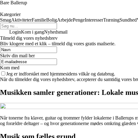
Bare Ballerup
Kategorier
Smag
Aktiviteter
Familie
Bolig
Arbejde
Penge
Interesser
Træning
Sundhed
Login
Kom i gang
Nyhedsmail
Tilmeld dig vores nyhedsbrev
Bliv klogere med et klik – tilmeld dig vores gratis mailserie.
Skriv din mail her
Kom med
Jeg er indforstået med hjemmesidens vilkår og databrug.
Når du tilmelder dig vores nyhedsbrev, accepterer du samtidig vores br
Musikken samler generationer: Lokale musik
Når tonerne fra klaver, guitar og trommer fylder lokalerne i Ballerups
og forældre deltager – og hvor generationerne mødes omkring glæden ve
Musik som fælles grund