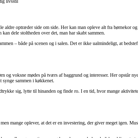
g livsstil
i alle aldre optræder side om side. Her kan man opleve alt fra børnekor
an kan dele stoltheden over det, man har skabt sammen.
men – både på scenen og i salen. Det er ikke ualmindeligt, at bedstefo
rn og voksne mødes på tværs af baggrund og interesser. Her opstår nye
at synge sammen i køkkenet.
trykke sig, lytte til hinanden og finde ro. I en tid, hvor mange aktivit
en mange oplever, at det er en investering, der giver meget igen. Musi