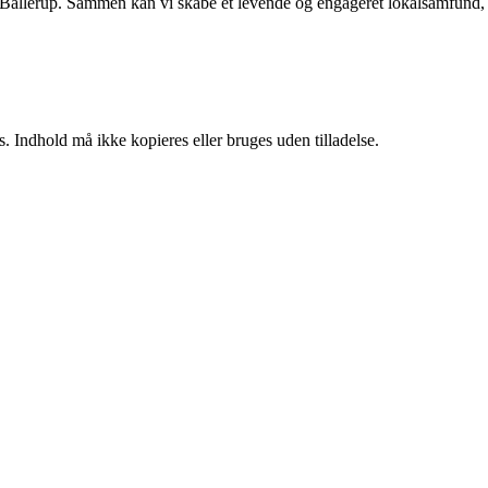
ker i Ballerup. Sammen kan vi skabe et levende og engageret lokalsamfund,
. Indhold må ikke kopieres eller bruges uden tilladelse.