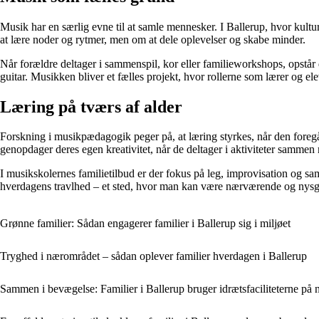
Musik har en særlig evne til at samle mennesker. I Ballerup, hvor kultur
at lære noder og rytmer, men om at dele oplevelser og skabe minder.
Når forældre deltager i sammenspil, kor eller familieworkshops, opstår 
guitar. Musikken bliver et fælles projekt, hvor rollerne som lærer og ele
Læring på tværs af alder
Forskning i musikpædagogik peger på, at læring styrkes, når den foregår
genopdager deres egen kreativitet, når de deltager i aktiviteter sammen
I musikskolernes familietilbud er der fokus på leg, improvisation og s
hverdagens travlhed – et sted, hvor man kan være nærværende og nysg
Grønne familier: Sådan engagerer familier i Ballerup sig i miljøet
Tryghed i nærområdet – sådan oplever familier hverdagen i Ballerup
Sammen i bevægelse: Familier i Ballerup bruger idrætsfaciliteterne på