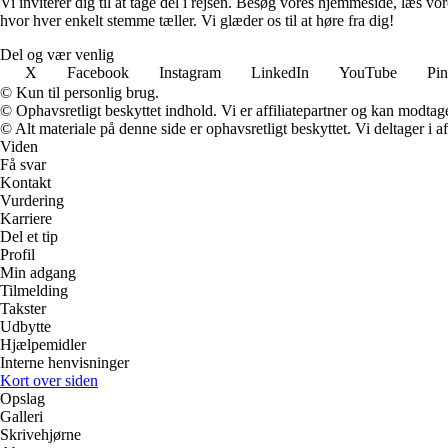
Vi inviterer dig til at tage del i rejsen. Besøg vores hjemmeside, læs v
hvor hver enkelt stemme tæller. Vi glæder os til at høre fra dig!
Del og vær venlig
X
Facebook
Instagram
LinkedIn
YouTube
Pin
© Kun til personlig brug.
© Ophavsretligt beskyttet indhold. Vi er affiliatepartner og kan modtag
© Alt materiale på denne side er ophavsretligt beskyttet. Vi deltager i 
Viden
Få svar
Kontakt
Vurdering
Karriere
Del et tip
Profil
Min adgang
Tilmelding
Takster
Udbytte
Hjælpemidler
Interne henvisninger
Kort over siden
Opslag
Galleri
Skrivehjørne