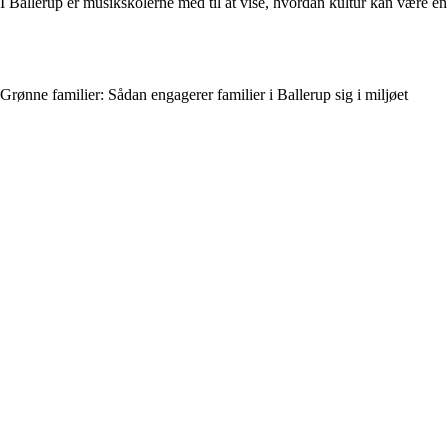
I Ballerup er musikskolerne med til at vise, hvordan kultur kan være e
Grønne familier: Sådan engagerer familier i Ballerup sig i miljøet