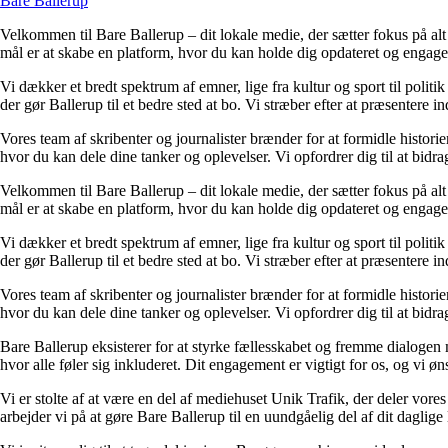
Bare Ballerup
Velkommen til Bare Ballerup – dit lokale medie, der sætter fokus på alt de
mål er at skabe en platform, hvor du kan holde dig opdateret og engage
Vi dækker et bredt spektrum af emner, lige fra kultur og sport til polit
der gør Ballerup til et bedre sted at bo. Vi stræber efter at præsentere i
Vores team af skribenter og journalister brænder for at formidle historier
hvor du kan dele dine tanker og oplevelser. Vi opfordrer dig til at bidr
Velkommen til Bare Ballerup – dit lokale medie, der sætter fokus på alt de
mål er at skabe en platform, hvor du kan holde dig opdateret og engage
Vi dækker et bredt spektrum af emner, lige fra kultur og sport til polit
der gør Ballerup til et bedre sted at bo. Vi stræber efter at præsentere i
Vores team af skribenter og journalister brænder for at formidle historier
hvor du kan dele dine tanker og oplevelser. Vi opfordrer dig til at bidr
Bare Ballerup eksisterer for at styrke fællesskabet og fremme dialoge
hvor alle føler sig inkluderet. Dit engagement er vigtigt for os, og vi øns
Vi er stolte af at være en del af mediehuset Unik Trafik, der deler vores
arbejder vi på at gøre Bare Ballerup til en uundgåelig del af dit daglige 