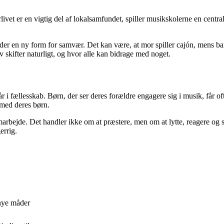
livet er en vigtig del af lokalsamfundet, spiller musikskolerne en centra
der en ny form for samvær. Det kan være, at mor spiller cajón, mens bar
v skifter naturligt, og hvor alle kan bidrage med noget.
 i fællesskab. Børn, der ser deres forældre engagere sig i musik, får of
 med deres børn.
amarbejde. Det handler ikke om at præstere, men om at lytte, reagere o
errig.
 nye måder