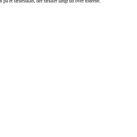
n på et fællesskab, der rækker langt ud over tonerne.