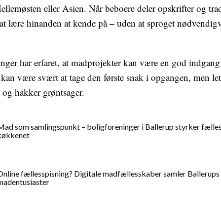
ellemøsten eller Asien. Når beboere deler opskrifter og trad
t lære hinanden at kende på – uden at sproget nødvendigv
.
inger har erfaret, at madprojekter kan være en god indgang t
kan være svært at tage den første snak i opgangen, men let
e og hakker grøntsager.
Mad som samlingspunkt – boligforeninger i Ballerup styrker fæll
køkkenet
Online fællesspisning? Digitale madfællesskaber samler Ballerups
madentusiaster