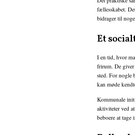
Det praktiske sa
fællesskabet. De
bidrager til noge
Et socia
I en tid, hvor m
frirum. De giver
sted. For nogle 
kan møde kendte 
Kommunale initia
aktiviteter ved at
beboere at tage 