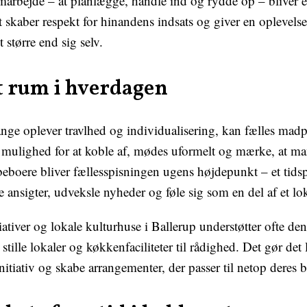
marbejde – at planlægge, handle ind og rydde op – bliver e
t skaber respekt for hinandens indsats og giver en oplevelse
t større end sig selv.
lt rum i hverdagen
ange oplever travlhed og individualisering, kan fælles madp
 mulighed for at koble af, mødes uformelt og mærke, at man
beboere bliver fællesspisningen ugens højdepunkt – et tid
ansigter, udveksle nyheder og føle sig som en del af et lok
tiver og lokale kulturhuse i Ballerup understøtter ofte de
 stille lokaler og køkkenfaciliteter til rådighed. Det gør det l
initiativ og skabe arrangementer, der passer til netop deres