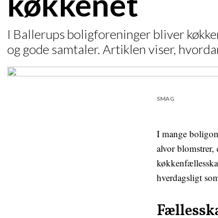
køkkenet
I Ballerups boligforeninger bliver køk
og gode samtaler. Artiklen viser, hvord
SMAG
I mange boligomr
alvor blomstrer
køkkenfællesska
hverdagsligt so
Fællesska