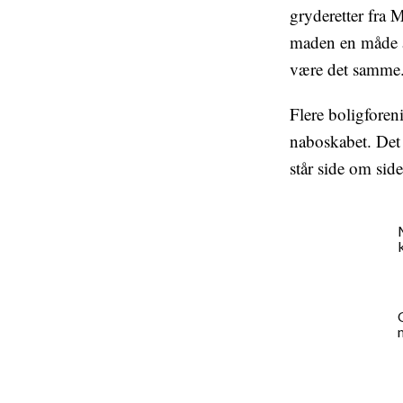
gryderetter fra M
maden en måde a
være det samme
Flere boligforen
naboskabet. Det 
står side om sid