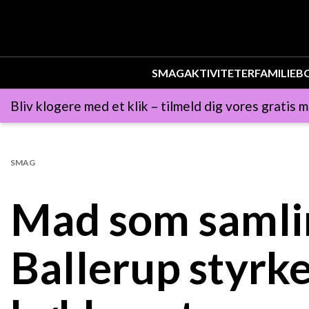
SMAG
AKTIVITETER
FAMILIE
B
Bliv klogere med et klik – tilmeld dig vores gratis m
SMAG
Mad som samlin
Ballerup styrk