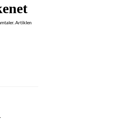
kenet
mtaler. Artiklen
d