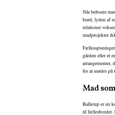
Når beboere mød
brød, lyden af s
relationer vokse
madprojekter ikk
Fællesspisninger
gården eller et m
arrangementer, d
for at mødes på 
Mad som
Ballerup er en k
til fællesbordet.