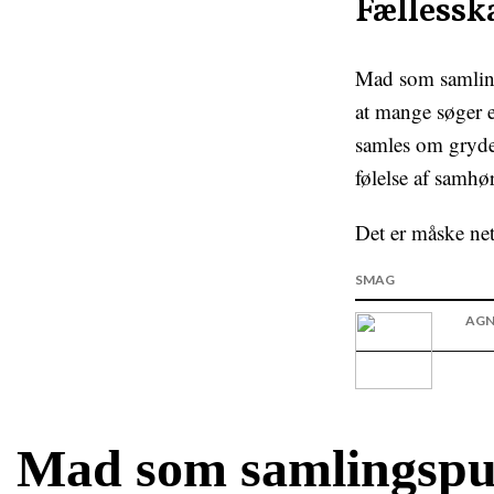
Fællessk
Mad som samlings
at mange søger e
samles om gryden
følelse af samhø
Det er måske net
SMAG
AGN
Mad som samlingspun