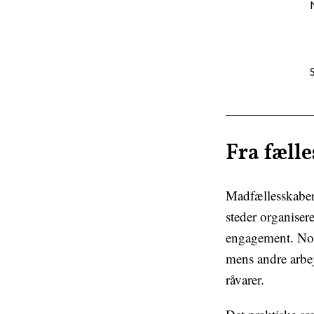
Fra fælle
Madfællesskaber
steder organiser
engagement. Nogl
mens andre arbe
råvarer.