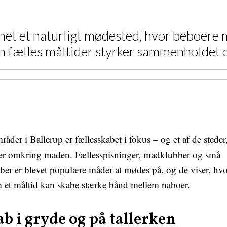
kenet et naturligt mødested, hvor beboer
an fælles måltider styrker sammenholdet 
åder i Ballerup er fællesskabet i fokus – og et af de steder,
, er omkring maden. Fællesspisninger, madklubber og små
ber er blevet populære måder at mødes på, og de viser, hv
m et måltid kan skabe stærke bånd mellem naboer.
b i gryde og på tallerken