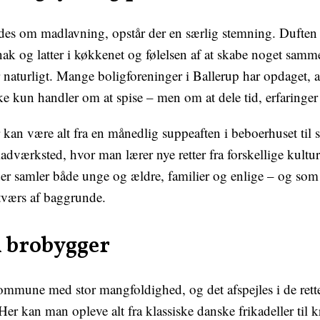
es om madlavning, opstår der en særlig stemning. Duften a
nak og latter i køkkenet og følelsen af at skabe noget samm
r naturligt. Mange boligforeninger i Ballerup har opdaget, a
e kun handler om at spise – men om at dele tid, erfaringer 
 kan være alt fra en månedlig suppeaften i beboerhuset til 
adværksted, hvor man lærer nye retter fra forskellige kultur
er samler både unge og ældre, familier og enlige – og so
tværs af baggrunde.
 brobygger
ommune med stor mangfoldighed, og det afspejles i de retter
 Her kan man opleve alt fra klassiske danske frikadeller til 