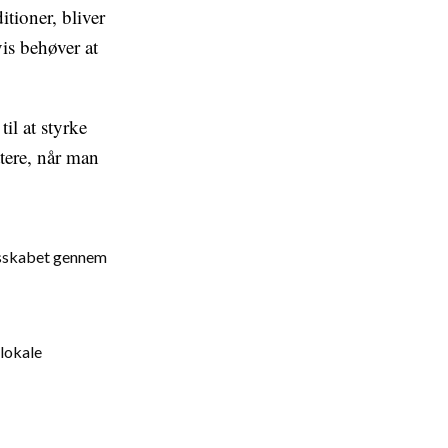
itioner, bliver
is behøver at
il at styrke
tere, når man
esskabet gennem
 lokale