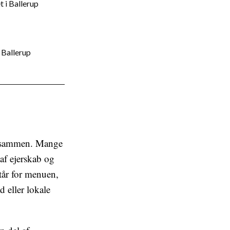
 i Ballerup
 Ballerup
r sammen. Mange
 af ejerskab og
tår for menuen,
 eller lokale