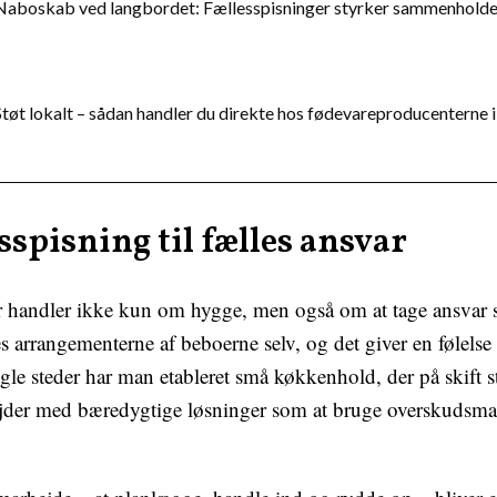
Naboskab ved langbordet: Fællesspisninger styrker sammenholdet
Støt lokalt – sådan handler du direkte hos fødevareproducenterne i
sspisning til fælles ansvar
 handler ikke kun om hygge, men også om at tage ansva
es arrangementerne af beboerne selv, og det giver en følelse
e steder har man etableret små køkkenhold, der på skift s
jder med bæredygtige løsninger som at bruge overskudsmad