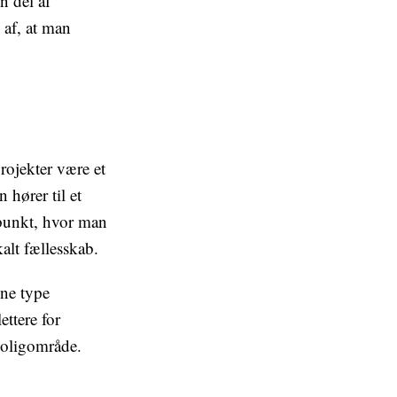
n del af
 af, at man
rojekter være et
 hører til et
spunkt, hvor man
alt fællesskab.
nne type
ettere for
 boligområde.