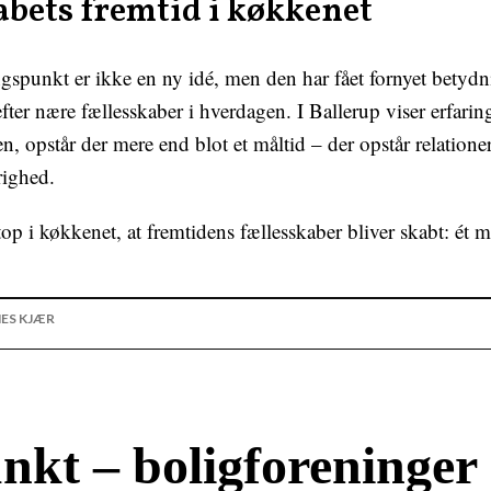
abets fremtid i køkkenet
punkt er ikke en ny idé, men den har fået fornyet betydni
fter nære fællesskaber i hverdagen. I Ballerup viser erfarin
, opstår der mere end blot et måltid – der opstår relationer,
righed.
op i køkkenet, at fremtidens fællesskaber bliver skabt: ét 
ES KJÆR
kt – boligforeninger 