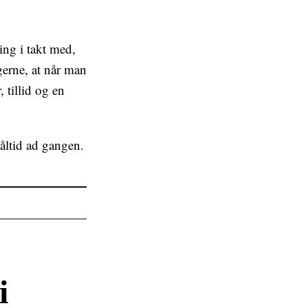
ng i takt med,
gerne, at når man
 tillid og en
måltid ad gangen.
i