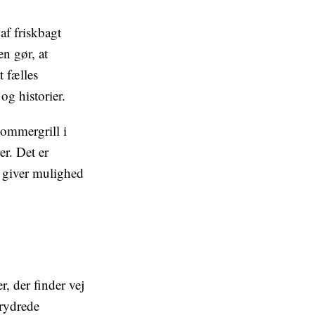
f friskbagt
en gør, at
t fælles
og historier.
sommergrill i
er. Det er
m giver mulighed
, der finder vej
krydrede