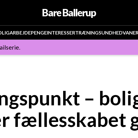
Bare Ballerup
OLIG
ARBEJDE
PENGE
INTERESSER
TRÆNING
SUNDHED
VANE
ailserie.
gspunkt – bolig
er fællesskabet