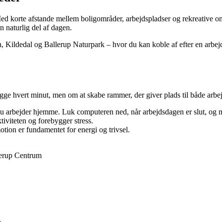
Med korte afstande mellem boligområder, arbejdspladser og rekreative 
en naturlig del af dagen.
ildedal og Ballerup Naturpark – hvor du kan koble af efter en arbejd
e hvert minut, men om at skabe rammer, der giver plads til både arbejd
 du arbejder hjemme. Luk computeren ned, når arbejdsdagen er slut, og 
tiviteten og forebygger stress.
tion er fundamentet for energi og trivsel.
llerup Centrum