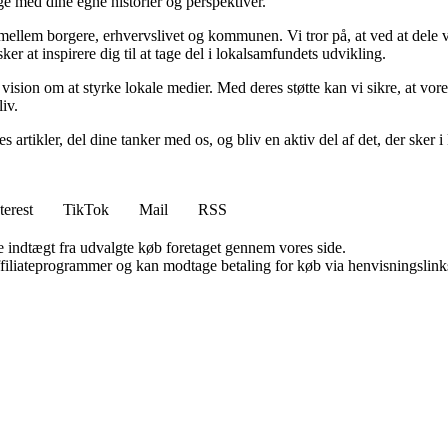
age med dine egne historier og perspektiver.
n mellem borgere, erhvervslivet og kommunen. Vi tror på, at ved at de
ker at inspirere dig til at tage del i lokalsamfundets udvikling.
 vision om at styrke lokale medier. Med deres støtte kan vi sikre, at vor
liv.
ores artikler, del dine tanker med os, og bliv en aktiv del af det, der s
terest
TikTok
Mail
RSS
e indtægt fra udvalgte køb foretaget gennem vores side.
affiliateprogrammer og kan modtage betaling for køb via henvisningslinks