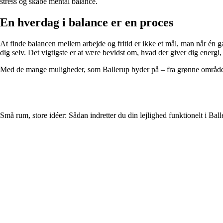
stress og skabe mental balance.
En hverdag i balance er en proces
At finde balancen mellem arbejde og fritid er ikke et mål, man når én 
dig selv. Det vigtigste er at være bevidst om, hvad der giver dig energi, 
Med de mange muligheder, som Ballerup byder på – fra grønne områder til
Små rum, store idéer: Sådan indretter du din lejlighed funktionelt i Ba