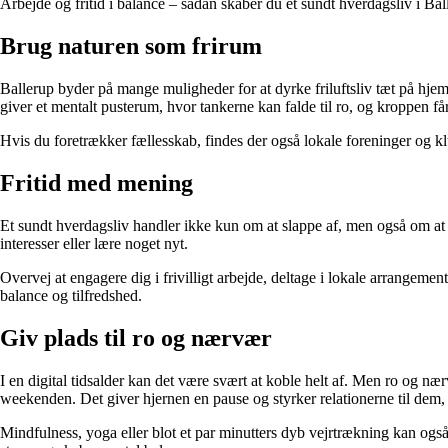
Arbejde og fritid i balance – sådan skaber du et sundt hverdagsliv i Bal
Brug naturen som frirum
Ballerup byder på mange muligheder for at dyrke friluftsliv tæt på hj
giver et mentalt pusterum, hvor tankerne kan falde til ro, og kroppen få
Hvis du foretrækker fællesskab, findes der også lokale foreninger og k
Fritid med mening
Et sundt hverdagsliv handler ikke kun om at slappe af, men også om at br
interesser eller lære noget nyt.
Overvej at engagere dig i frivilligt arbejde, deltage i lokale arrangement
balance og tilfredshed.
Giv plads til ro og nærvær
I en digital tidsalder kan det være svært at koble helt af. Men ro og næ
weekenden. Det giver hjernen en pause og styrker relationerne til dem, 
Mindfulness, yoga eller blot et par minutters dyb vejrtrækning kan også 