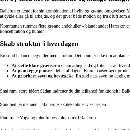
Ballerup er kendt for sin kombination af byliv og grønne omgivelser. 
at cykle eller gå til arbejde, og det giver både motion og frisk luft som 
Kommunen rummer flere grønne åndehuller – blandt andet Hareskoven, K
koncentration og humør.
Skab struktur i hverdagen
En sund balance begynder med struktur. Det handler ikke om at planlægg
At sætte klare grænser
mellem arbejdstid og fritid – især hvis
At planlægge pauser
i løbet af dagen. Korte pauser øger produk
At prioritere søvn og bevægelse.
En god nats søvn og daglig mo
Små rum, store idéer: Sådan indretter du din lejlighed funktionelt i Ba
Sundhed på menuen – Ballerups skolekantiner viser vejen
Find roen: Yoga og mindfulness blomstrer i Ballerup