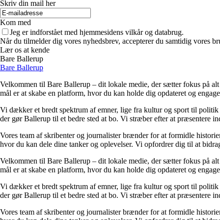
Skriv din mail her
Kom med
Jeg er indforstået med hjemmesidens vilkår og databrug.
Når du tilmelder dig vores nyhedsbrev, accepterer du samtidig vores br
Lær os at kende
Bare Ballerup
Bare Ballerup
Velkommen til Bare Ballerup – dit lokale medie, der sætter fokus på alt de
mål er at skabe en platform, hvor du kan holde dig opdateret og engage
Vi dækker et bredt spektrum af emner, lige fra kultur og sport til polit
der gør Ballerup til et bedre sted at bo. Vi stræber efter at præsentere i
Vores team af skribenter og journalister brænder for at formidle historier
hvor du kan dele dine tanker og oplevelser. Vi opfordrer dig til at bidr
Velkommen til Bare Ballerup – dit lokale medie, der sætter fokus på alt de
mål er at skabe en platform, hvor du kan holde dig opdateret og engage
Vi dækker et bredt spektrum af emner, lige fra kultur og sport til polit
der gør Ballerup til et bedre sted at bo. Vi stræber efter at præsentere i
Vores team af skribenter og journalister brænder for at formidle historier