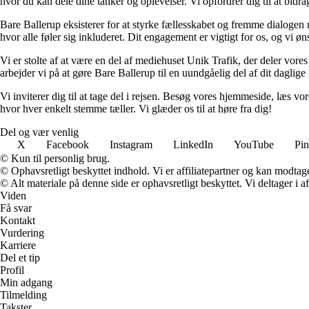
hvor du kan dele dine tanker og oplevelser. Vi opfordrer dig til at bidr
Bare Ballerup eksisterer for at styrke fællesskabet og fremme dialoge
hvor alle føler sig inkluderet. Dit engagement er vigtigt for os, og vi øns
Vi er stolte af at være en del af mediehuset Unik Trafik, der deler vores
arbejder vi på at gøre Bare Ballerup til en uundgåelig del af dit daglige 
Vi inviterer dig til at tage del i rejsen. Besøg vores hjemmeside, læs v
hvor hver enkelt stemme tæller. Vi glæder os til at høre fra dig!
Del og vær venlig
X
Facebook
Instagram
LinkedIn
YouTube
Pin
© Kun til personlig brug.
© Ophavsretligt beskyttet indhold. Vi er affiliatepartner og kan modtag
© Alt materiale på denne side er ophavsretligt beskyttet. Vi deltager i 
Viden
Få svar
Kontakt
Vurdering
Karriere
Del et tip
Profil
Min adgang
Tilmelding
Takster