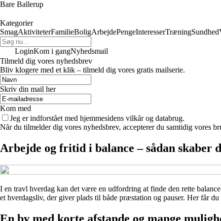
Bare Ballerup
Kategorier
Smag
Aktiviteter
Familie
Bolig
Arbejde
Penge
Interesser
Træning
Sundhed
Login
Kom i gang
Nyhedsmail
Tilmeld dig vores nyhedsbrev
Bliv klogere med et klik – tilmeld dig vores gratis mailserie.
Skriv din mail her
Kom med
Jeg er indforstået med hjemmesidens vilkår og databrug.
Når du tilmelder dig vores nyhedsbrev, accepterer du samtidig vores br
Arbejde og fritid i balance – sådan skaber d
I en travl hverdag kan det være en udfordring at finde den rette balance
et hverdagsliv, der giver plads til både præstation og pauser. Her får d
En by med korte afstande og mange muligh