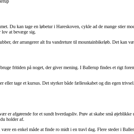
lerup
emmet. Du kan tage en løbetur i Hareskoven, cykle ad de mange stier m
r lov at bevæge sig.
lubber, der arrangerer alt fra vandreture til mountainbikeløb. Det kan
uge fritiden på noget, der giver mening. I Ballerup findes et rigt foreni
er eller tage et kursus. Det styrker både fællesskabet og din egen trivsel.
rvær er afgørende for et sundt hverdagsliv. Prøv at skabe små øjeblikke 
du holder af.
være en enkel måde at finde ro midt i en travl dag. Flere steder i Baller